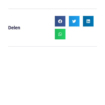
Delen
Meer
Praktijkbijscholing: Athletic
Skills Model (ASM) – 1
september/2 september
Wil je meer leren over een
vernieuwende en wetenschappelijk