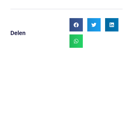
Delen
Meer
Inschrijving
Schaatstrainerscongres 2025
geopend
Klaar om je kennis en vaardigheden
naar een hoger niveau te tillen? Meld je