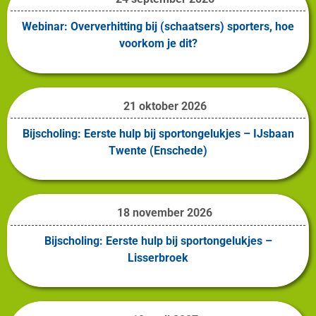
Webinar: Oververhitting bij (schaatsers) sporters, hoe
voorkom je dit?
21 oktober 2026
Bijscholing: Eerste hulp bij sportongelukjes – IJsbaan
Twente (Enschede)
18 november 2026
Bijscholing: Eerste hulp bij sportongelukjes –
Lisserbroek