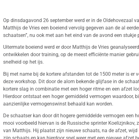
Op dinsdagavond 26 september werd er in de Oldehovezaal va
Matthijs de Vries een boeiend vervolg gegeven aan de al eerd
schaatsen”, nu ook met aan het eind van de avond een stukje pr
Uitermate boeiend werd er door Matthijs de Vries geanalysee
ontwikkelen door training, op de meest efficiënte manier geb
snelheid op het ijs.
Bij met name bij de kortere afstanden tot de 1500 meter is er ve
deze workshop. Dit door de alom bekende glijfase in de schaatss
kortere slag in combinatie met een hoger ritme en een afzet lo
Hierdoor ontstaat een hoger gemiddeld vermogen waardoor, bij
aanzienlijke vermogenswinst behaald kan worden.
De schaatser kan door dit hogere gemiddelde vermogen een hog
mooi voorbeeld hiervan is de Russische sprinter Koelizjnikov,
van Matthijs. Hij plaatst zijn nieuwe schaats, na de afzet, wij
zijn schaats en kan hierdoor snel weer met een nieuwe afzet b