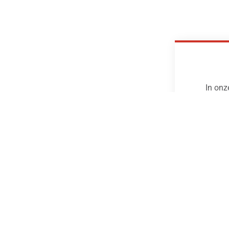
In onz
punten.
en kun 