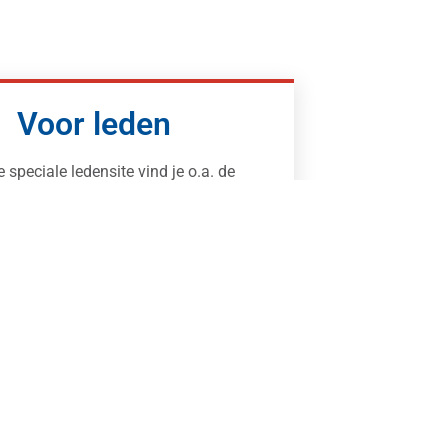
Voor leden
e speciale ledensite vind je o.a. de
Kennisbank
je je aanmelden voor bijscholingen.
Login voor leden