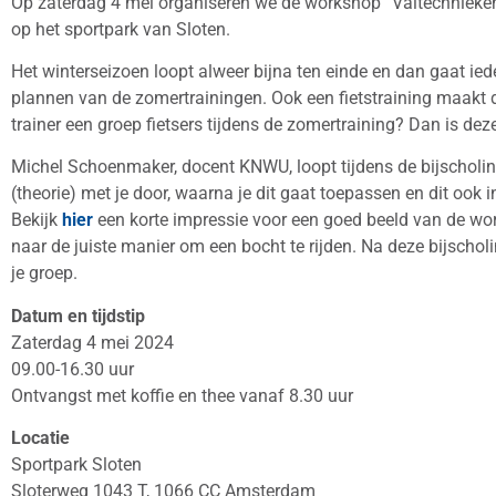
Op zaterdag 4 mei organiseren we de workshop “Valtechnieken 
op het sportpark van Sloten.
Het winterseizoen loopt alweer bijna ten einde en dan gaat ie
plannen van de zomertrainingen. Ook een fietstraining maakt daa
trainer een groep fietsers tijdens de zomertraining? Dan is dez
Michel Schoenmaker, docent KNWU, loopt tijdens de bijscholing
(theorie) met je door, waarna je dit gaat toepassen en dit ook i
Bekijk
hier
een korte impressie voor een goed beeld van de wo
naar de juiste manier om een bocht te rijden. Na deze bijscholi
je groep.
Datum en tijdstip
Zaterdag 4 mei 2024
09.00-16.30 uur
Ontvangst met koffie en thee vanaf 8.30 uur
Locatie
Sportpark Sloten
Sloterweg 1043 T, 1066 CC Amsterdam