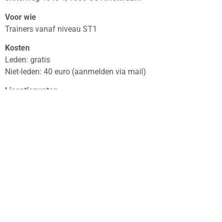
Voor wie
Trainers vanaf niveau ST1
Kosten
Leden: gratis
Niet-leden: 40 euro (aanmelden via mail)
Licentiepunten
Voor het deelnemen aan deze bijscholing ontvang je 6 licentie
Aanmelden
Aanmelden doe je via de
Ledenpagina
.