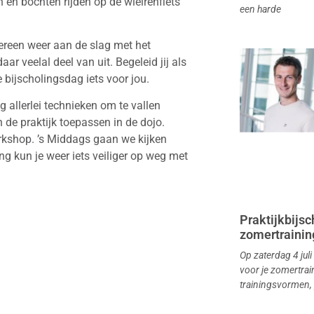
en bochten rijden op de wielrenfiets”
een harde
dereen weer aan de slag met het
r veelal deel van uit. Begeleid jij als
e bijscholingsdag iets voor jou.
 allerlei technieken om te vallen
n de praktijk toepassen in de dojo.
rkshop. ’s Middags gaan we kijken
ng kun je weer iets veiliger op weg met
Praktijkbijsch
zomertraining
Op zaterdag 4 juli
voor je zomertrai
trainingsvormen, 