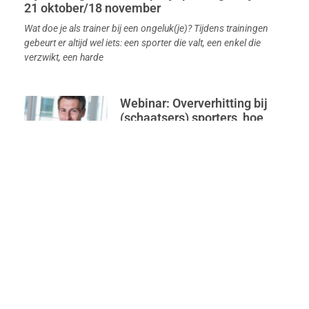
21 oktober/18 november
Wat doe je als trainer bij een ongeluk(je)? Tijdens trainingen
gebeurt er altijd wel iets: een sporter die valt, een enkel die
verzwikt, een harde
Webinar: Oververhitting bij
(schaatsers) sporters, hoe
voorkom je dit? – 24
september
Op donderdag 24 september 2026
organiseren we een Webinar over
oververhitting bij sporters, deze wordt
gegeven door Coen Bongers. Ieder jaar
belanden sporters in het
Praktijkbijscholing: Inspiratie voor je
zomertraining – 4 juli
Op zaterdag 4 juli organiseren we de praktijkbijscholing