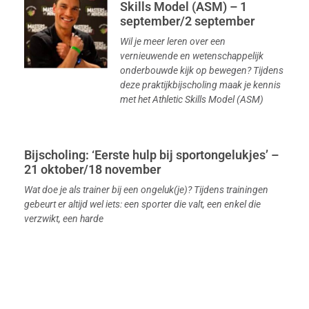
Skills Model (ASM) – 1
september/2 september
Wil je meer leren over een
vernieuwende en wetenschappelijk
onderbouwde kijk op bewegen? Tijdens
deze praktijkbijscholing maak je kennis
met het Athletic Skills Model (ASM)
Bijscholing: ‘Eerste hulp bij sportongelukjes’ –
21 oktober/18 november
Wat doe je als trainer bij een ongeluk(je)? Tijdens trainingen
gebeurt er altijd wel iets: een sporter die valt, een enkel die
verzwikt, een harde
Webinar: Oververhitting bij
(schaatsers) sporters, hoe
voorkom je dit? – 24
september