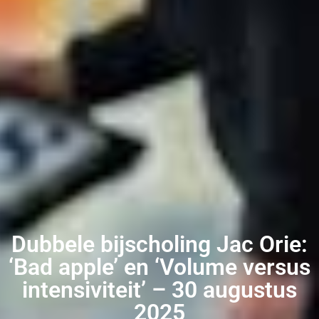
Dubbele bijscholing Jac Orie:
‘Bad apple’ en ‘Volume versus
intensiviteit’ – 30 augustus
2025