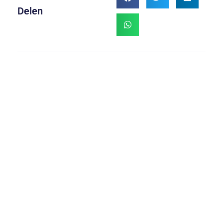
Delen
Meer
Praktijkbijscholing: Athletic
Skills Model (ASM) – 1
september/2 september
Wil je meer leren over een
vernieuwende en wetenschappelijk
onderbouwde kijk op bewegen? Tijdens
deze praktijkbijscholing maak je kennis
met het Athletic Skills Model (ASM)