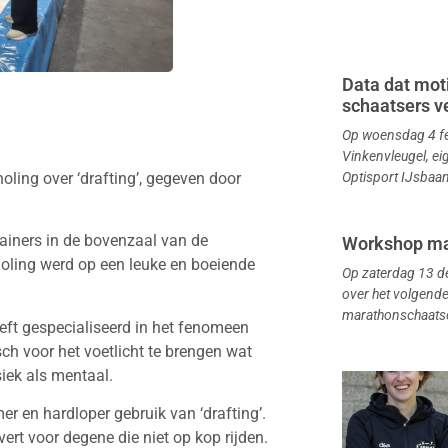
Data dat moti
schaatsers ve
Op woensdag 4 fe
Vinkenvleugel, ei
ling over ‘drafting’, gegeven door
Optisport IJsbaan
ainers in de bovenzaal van de
Workshop ma
holing werd op een leuke en boeiende
Op zaterdag 13 
over het volgende
marathonschaatsen
ft gespecialiseerd in het fenomeen
sch voor het voetlicht te brengen wat
siek als mentaal.
r en hardloper gebruik van ‘drafting’.
ert voor degene die niet op kop rijden.