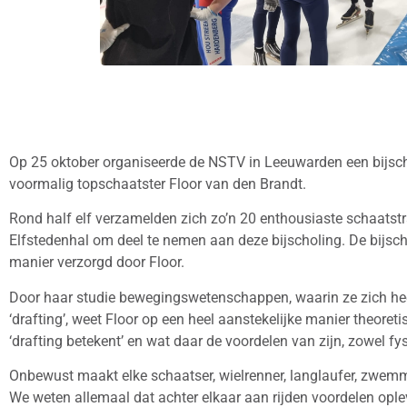
Op 25 oktober organiseerde de NSTV in Leeuwarden een bijscho
voormalig topschaatster Floor van den Brandt.
Rond half elf verzamelden zich zo’n 20 enthousiaste schaatstr
Elfstedenhal om deel te nemen aan deze bijscholing. De bijsc
manier verzorgd door Floor.
Door haar studie bewegingswetenschappen, waarin ze zich hee
‘drafting’, weet Floor op een heel aanstekelijke manier theoreti
‘drafting betekent’ en wat daar de voordelen van zijn, zowel fy
Onbewust maakt elke schaatser, wielrenner, langlaufer, zwemme
We weten allemaal dat achter elkaar aan rijden voordelen oplev