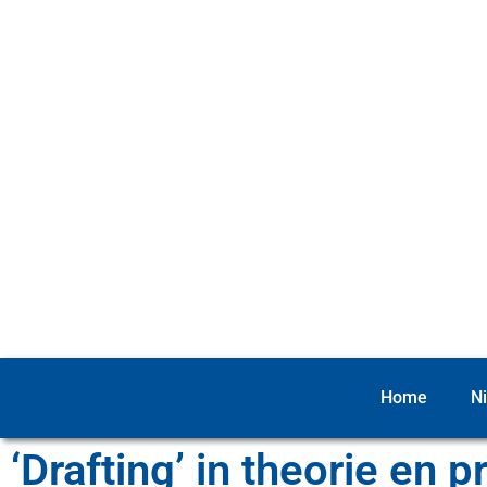
Home
N
‘Drafting’ in theorie en pr