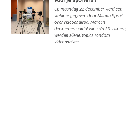
Op maandag 22 december werd een
webinar gegeven door Manon Spruit
over videoanalyse. Met een
deelnemersaantal van zo’n 60 trainers,
werden allerlei topics rondom
videoanalyse
Data dat motiveert: hoe VinkSite apps trainers
en schaatsers verder helpen – 4 februari
Op woensdag 4 februari organiseren wij in samenwerking met
Luc Vinkenvleugel, eigenaar van Vinksite.com, een bijscholing
in Optisport IJsbaan Twente. Tijdens deze clinic/lezing laten
Luc
Workshop marathonschaatsen – 13 december
Op zaterdag 13 december 2025 wordt er een workshop