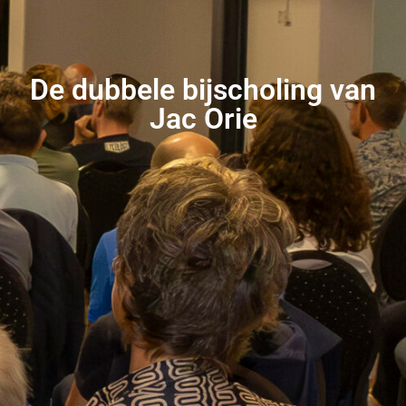
De dubbele bijscholing van
Jac Orie